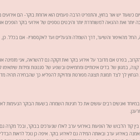
ם כשעוד יש אור בחוץ, והתפריט הרבה פעמים הוא ארוחת בוקר- הם אירועים מ
יותר ואת ההנאה למשוחררת יותר והיבטים נוספים של אירועי בוקר הופכים א
החל מהאיפור והשיער, דרך השמלה והנעליים ועד לאקססוריז- אם בכלל. כן, בא
ב, בפרט אם מדובר על אירוע בוקר ואת זקוקה גם להשראה, אני מזמינה אות
 קצה, במגוון של בדים איכותיים ומחמיאים ובשפע של סגנונות ומידות שיתאימו 
 הנחוץ לך לצד תמונת תצוגה מפורטת ומדויקת להפליא כך שהבחירה תהיה מדוי
 במיוחד ואנשים רבים עושים את כל חגיגות השמחה בשעות הבוקר הנעימות לאור
ענן.
ין קוד הלבוש של הופעות באירועי ערב לאלו שנערכים בבוקר, ובכל מקרה גם
אמנה באירוע ערב ובאותה המידה גם לאירוע בוקר. איפה כן נוכל לראות הבדל