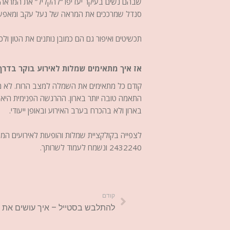
שבהם נשים בעיקר יעדיפו “להקליל” את המראה,
סנדל שמרככים את המראה של נעל עקב ומאפש
תכשיטים ואיפור גם הם כמובן נותנים את הטון ו
אז איך מתאימים שמלות לאירוע בוקר בדרך
קודם כל מתאימים את השמלה למצב הרוח. לא מ
התאמה טובה יותר בארון. ההרגשה הפנימית היא 
בארון ולא בהכרח בערב האירוע ובאופן ייעודי.
לצפייה בקולקציית שמלות והופעות לאירועים ה
2432240 ונשמח לעמוד לשרותך.
קודם
להתלבש בסטייל – איך עושים את זה