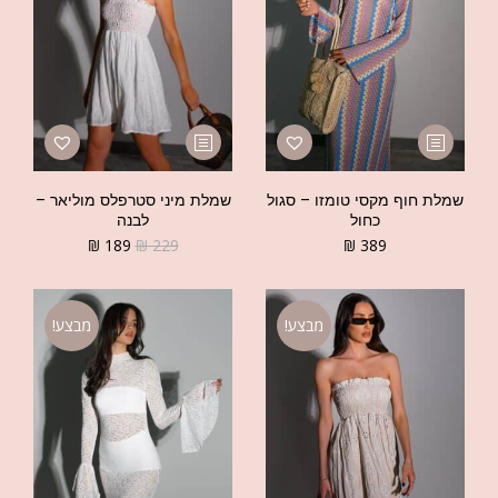
שמלת חוף מקסי טומזו – סגול
שמלת מיני סטרפלס מוליאר –
כחול
לבנה
₪
189
₪
229
₪
389
מבצע!
מבצע!