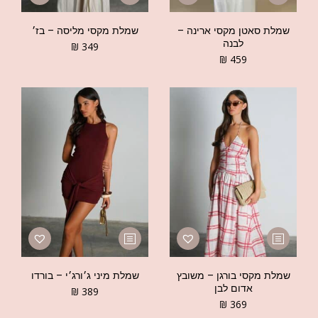
שמלת סאטן מקסי ארינה –
שמלת מקסי מליסה – בז׳
לבנה
₪
349
₪
459
שמלת מקסי בורגן – משובץ
שמלת מיני ג׳ורג׳י – בורדו
אדום לבן
₪
389
₪
369