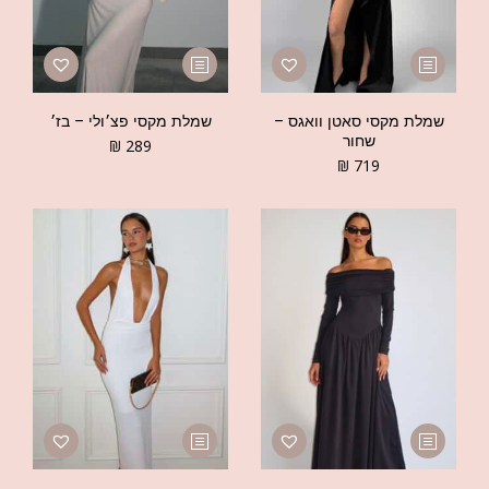
שמלת מקסי סאטן וואגס –
שמלת מקסי פצ׳ולי – בז׳
שחור
₪
289
₪
719