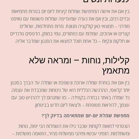
בין אם את אישה המחפשת שמלות קיציות ליום יום בגזרות מחמיאות
ובדים רכים, ובין אם את נערה שמעדיפה שמלות פשוטות עם טוויסט
מודרני – תמצאי כאן קולקציה מגוונת. גזרות מתחלפות, שרוולים
קצרים או ארוכים, שמלות עם כפתורים, גומי במותן, הדפסים טרנדיים
או חלקות ונקיות – כל אחת תוכל למצוא את הסגנון שמדבר אליה.
קלילות, נוחות – ומראה שלא
מתאמץ
בין אם את בוחרת שמלה ארוכה ונשפכת או שמלה עד הברך בסגנון
יותר קלאסי, ההרגשה הכללית היא של נינוחות שמכבדת את עצמה.
כל שמלה באתר נבחרה בקפידה – כזו שתגרום לך להרגיש טוב עם
עצמך, להיראות מטופחת – ולצאת ליום חדש בביטחון.
מחפשת שמלת יום-יום שמתאימה בדיוק לך?
הצטרפי למאות לקוחות שכבר גילו את השמלות הכי יפות, נוחות
ומשתלמות. הזמיני עכשיו ותיהני ממשלוח מהיר, התאמה מושלמת –