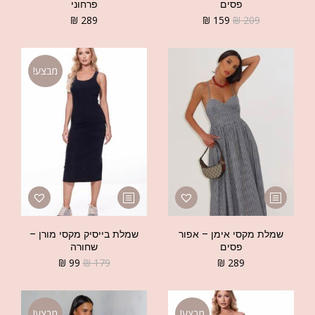
פסים
פרחוני
₪
289
₪
159
₪
209
מבצע!
שמלת מקסי אימן – אפור
שמלת בייסיק מקסי מורן –
פסים
שחורה
₪
99
₪
179
₪
289
מבצע!
מבצע!