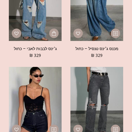
מכנס ג׳ינס טנסיל – כחול
ג׳ינס לבבות לאבי – כחול
₪
329
₪
329