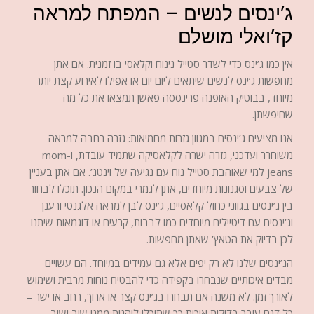
ג’ינסים לנשים – המפתח למראה
קז’ואלי מושלם
אין כמו ג’ינס כדי לשדר סטייל נינוח וקלאסי בו זמנית. אם אתן
מחפשות ג’ינס לנשים שיתאים ליום יום או אפילו לאירוע קצת יותר
מיוחד, בבוטיק האופנה פרינססה פאשן תמצאו את כל מה
שחיפשתן.
אנו מציעים ג’ינסים במגוון גזרות מחמיאות: גזרה רחבה למראה
משוחרר ועדכני, גזרה ישרה לקלאסיקה שתמיד עובדת, ו-mom
jeans למי שאוהבת סטייל נוח עם נגיעה של וינטג’. אם אתן בעניין
של צבעים וסגנונות מיוחדים, אתן לגמרי במקום הנכון. תוכלו לבחור
בין ג’ינסים בגווני כחול קלאסיים, ג’ינס לבן למראה אלגנטי ורענן
וג’ינסים עם דיטיילים מיוחדים כמו לבבות, קרעים או דוגמאות שיתנו
לכן בדיוק את הטאץ’ שאתן מחפשות.
הג’ינסים שלנו לא רק יפים אלא גם עמידים במיוחד. הם עשויים
מבדים איכותיים שנבחרו בקפידה כדי להבטיח נוחות מרבית ושימוש
לאורך זמן. לא משנה אם תבחרו בג’ינס קצר או ארוך, רחב או ישר –
כל דגם עובר בדיקות איכות כך שתוכלו ליהנות ממנו שוב ושוב.