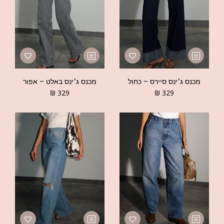
מכנס ג׳ינס סיירס – כחול
מכנס ג׳ינס באלט – אפור
₪
329
₪
329