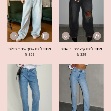
מכנס ג׳ינס קרע ליהי – שחור
מכנס ג׳ינס שרוך שיר – תכלת
₪
359
₪
329