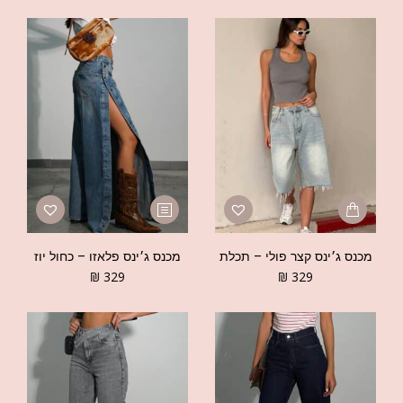
מכנס ג׳ינס קצר פולי – תכלת
מכנס ג׳ינס פלאזו – כחול יוז
₪
329
₪
329