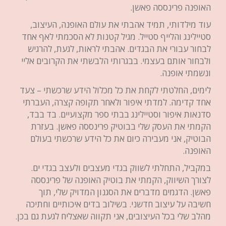
האופנה פרינססה פאשן.
עוד מילדותי, תמיד אהבתי את עולם האופנה, העיצוב,
סטיילינג והלייף סטייל. מגיל קטנות לא הסכמתי לאף אחד
לבחור עבורי את הבגדים. אהבתי לראות, לגעת, להרגיש
ולבחור אותם בעצמי. בבגרותי הלבשתי את הקרובים אליי
ונשמתי אופנה.
לימים, החלטתי לקחת את כל מכלול הידע שרכשתי – צעד
אחד קדימה. למדתי איפור ולאחר תקופה קצרה, העברתי
סדנאות איפור וסטיילינג בבתי ספר מקצועיים. בד בבד,
הקמתי את העסק שלי בבוטיק פרינססה פאשן. בעזרת
הבוטיק, אני מעבירה כיום את כל הידע שרכשתי בעולם
האופנה.
במקביל, התחלתי לשווק בגדי מעצבים ולעצב בגדי ים.
לצורך השיווק, הקמתי את בוטיק האופנה של פרינססה
פאשן. הדגמים מדברים את הסגנון המדויק שלי, תוך
חשיבה על עיצוב חדשני. בשילוב בדים איכותיים וחתיכה
מהלב שלי בכל העיצובים, אני תקווה שאצליח לגעת גם בכן.