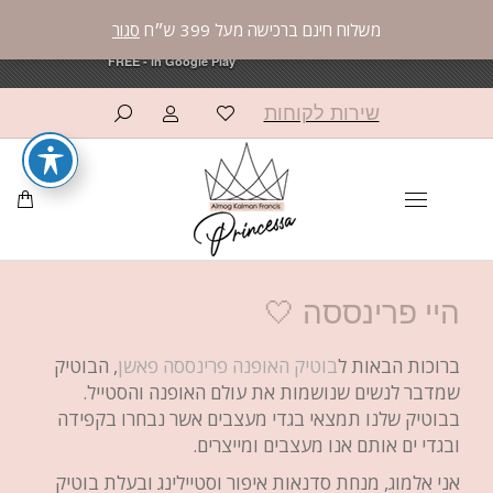
משלוח חינם ברכישה מעל 399 ש״ח
סגור
פרינססה פאשן
פרינססה פאשן
×
×
OPEN
OPEN
AppCommerce
AppCommerce
FREE - In Google Play
FREE - In Google Play
שירות לקוחות
היי פרינססה 🤍
ברוכות הבאות ל
בוטיק האופנה פרינססה פאשן
, הבוטיק
שמדבר לנשים שנושמות את עולם האופנה והסטייל.
בבוטיק שלנו תמצאי בגדי מעצבים אשר נבחרו בקפידה
ובגדי ים אותם אנו מעצבים ומייצרים.
אני אלמוג, מנחת סדנאות איפור וסטיילינג ובעלת בוטיק