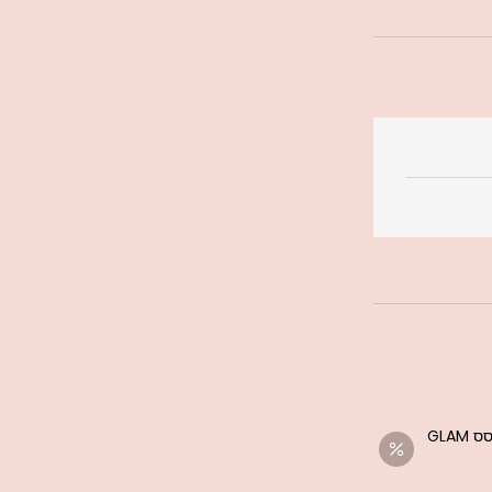
בגד ים ביקיני משולשים - גלאם פרינסס GLAM