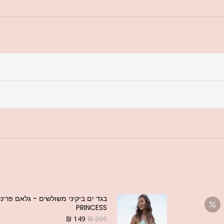
PRINCESS
₪
149
₪
299