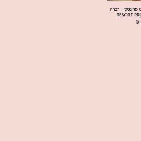
ט פרינסס – זברה
₪