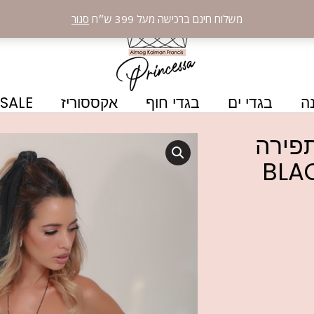
משלוח חינם ברכישה מעל 399 ש״ח
סגור
ה
בגדי ים
בגדי חוף
אקססוריז
SALE
תפירה