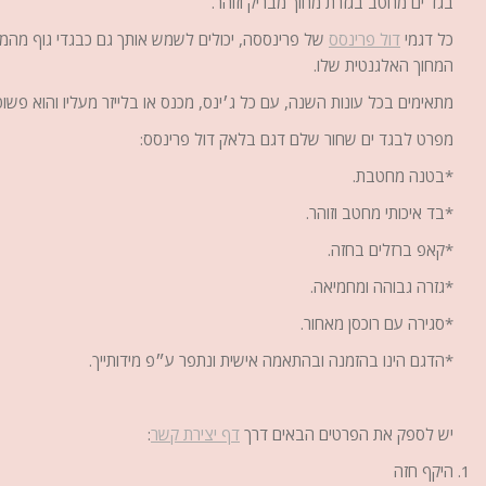
בגד ים מחטב בגזרת מחוך מבריק וזוהר.
כל דגמי
דול פרינסס
של פרינססה, יכולים לשמש אותך גם כבגדי גוף מהממ
המחוך האלגנטית שלו.
מתאימים בכל עונות השנה, עם כל ג׳ינס, מכנס או בלייזר מעליו והוא פשוט
מפרט לבגד ים שחור שלם דגם בלאק דול פרינסס:
*בטנה מחטבת.
*בד איכותי מחטב וזוהר.
*קאפ ברזלים בחזה.
*גזרה גבוהה ומחמיאה.
*סגירה עם רוכסן מאחור.
*הדגם הינו בהזמנה ובהתאמה אישית ונתפר ע״פ מידותייך.
יש לספק את הפרטים הבאים דרך
דף יצירת קשר
:
היקף חזה