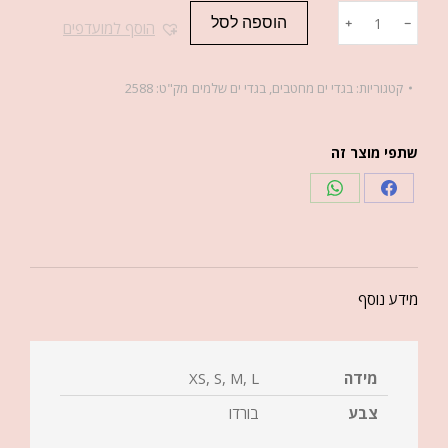
הוספה לסל
﹢
﹣
הוסף למועדפים
קטגוריות:
בגדי ים מחטבים
,
בגדי ים שלמים
מק"ט:
2588
שתפי מוצר זה
מידע נוסף
מידה
XS, S, M, L
צבע
בורדו