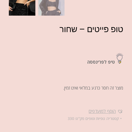
טופ פייטים – שחור
טיפ לפרינססה
מוצר זה חסר כרגע במלאי ואינו זמין.
הוסף למועדפים
קטגוריה:
גופיות וטופים
מק"ט:
330