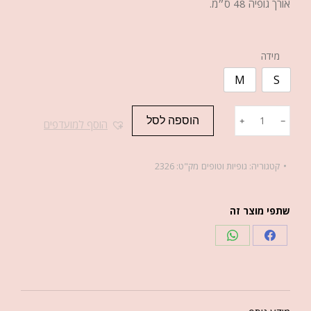
אורך גופיה 48 ס״מ.
מידה
M
S
הוספה לסל
﹢
﹣
הוסף למועדפים
קטגוריה:
גופיות וטופים
מק"ט:
2326
שתפי מוצר זה