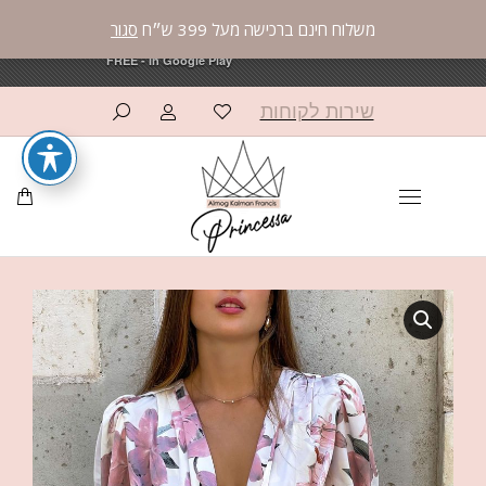
משלוח חינם ברכישה מעל 399 ש״ח
סגור
פרינססה פאשן
פרינססה פאשן
×
×
OPEN
OPEN
AppCommerce
AppCommerce
FREE - In Google Play
FREE - In Google Play
שירות לקוחות