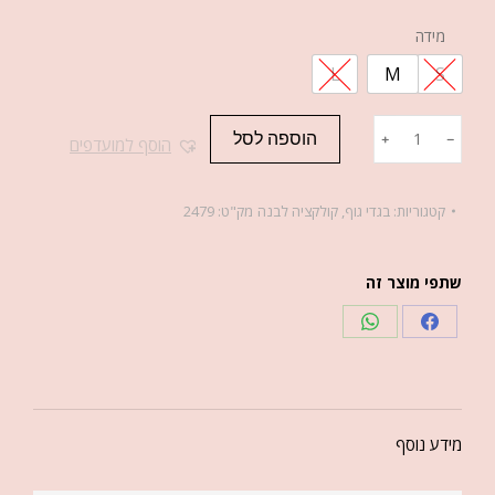
מידה
L
M
S
הוספה לסל
﹢
﹣
הוסף למועדפים
קטגוריות:
בגדי גוף
,
קולקציה לבנה
מק"ט:
2479
שתפי מוצר זה
מידע נוסף