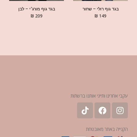
בגד גוף רולי – שחור
בגד גוף מורג׳י – לבן
₪
209
₪
149
עקבי אחרינו ותייגי אותנו ברשתות
הקנייה באתר מאובטחת