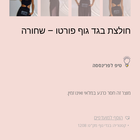
חולצת בגד גוף פורטו – שחורה
טיפ לפרינססה
מוצר זה חסר כרגע במלאי ואינו זמין.
הוסף למועדפים
קטגוריה:
בגדי גוף
מק"ט:
1208