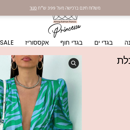
משלוח חינם ברכישה מעל 399 ש״ח
סגור
ה
בגדי ים
בגדי חוף
אקססוריז
SALE
לת