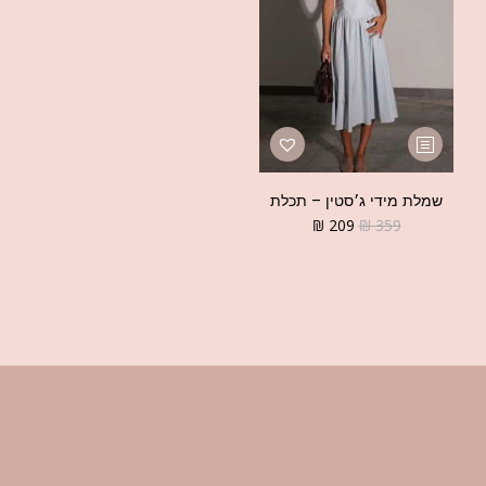
שמלת מידי ג׳סטין – תכלת
₪
209
₪
359