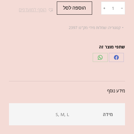
הוספה לסל
﹢
﹣
הוסף למועדפים
קטגוריה:
שמלות מידי
מק"ט:
2397
שתפי מוצר זה
מידע נוסף
מידה
S, M, L