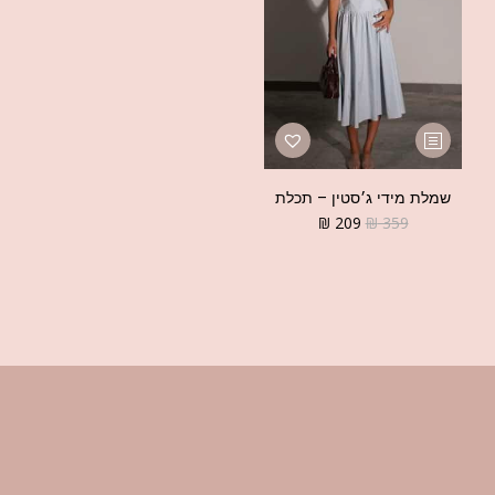
שמלת מידי ג׳סטין – תכלת
₪
209
₪
359