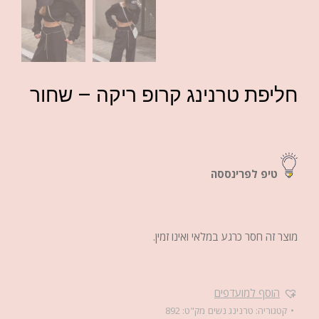
חליפת טרנינג קרופ ריקה – שחור
טיפ לפרינססה
מוצר זה חסר כרגע במלאי ואינו זמין.
הוסף למועדפים
קטגוריה:
טרנינג נשים
מק"ט:
892