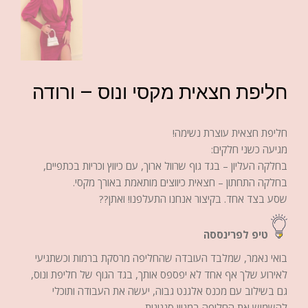
חליפת חצאית מקסי ונוס – ורודה
חליפת חצאית עוצרת נשימה!
מגיעה כשני חלקים:
בחלקה העליון – בגד גוף שרוול ארוך, עם כיווץ וכריות בכתפיים,
בחלקה התחתון – חצאית כיווצים מותאמת באורך מקסי.
שסע בצד אחד. בקיצור אנחנו התעלפנו! ואתן??
טיפ לפרינססה
בואי נאמר, שמלבד העובדה שהחליפה מרסקת ברמות וכשתגיעי
לאירוע שלך אף אחד לא יפספס אותך, בגד הגוף של חליפת ונוס,
גם בשילוב עם מכנס אלגנט גבוה, יעשה את העבודה ותוכלי
להשמיש את החליפה במגוון סגנונות.