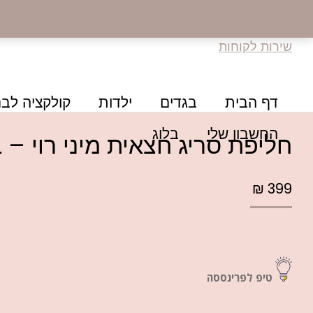
שירות לקוחות
דף הבית
בגדים
ילדות
קולקציה לבנ
החשבון שלי
בלוג
חליפת סריג חצאית מיני רוי – ב
₪
399
טיפ לפרינססה