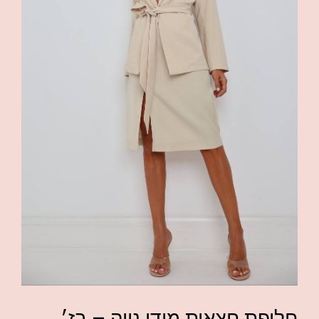
חליפת חצאית מידי נויה – בז׳