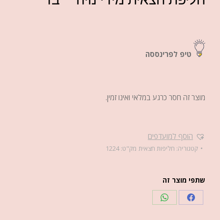
טיפ לפרינססה
מוצר זה חסר כרגע במלאי ואינו זמין.
הוסף למועדפים
קטגוריה:
חליפות חצאית
מק"ט:
1224
שתפי מוצר זה