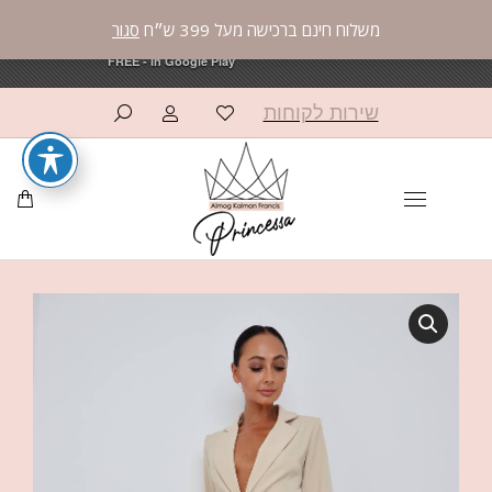
משלוח חינם ברכישה מעל 399 ש״ח
סגור
פרינססה פאשן
פרינססה פאשן
×
×
OPEN
OPEN
AppCommerce
AppCommerce
FREE - In Google Play
FREE - In Google Play
שירות לקוחות