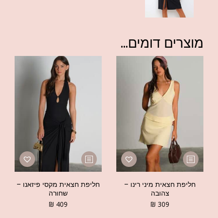
מוצרים דומים...
חליפת חצאית מיני רינו –
חליפת חצאית מקסי פיזאנו –
צהובה
שחורה
₪
409
₪
309