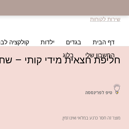
שירות לקוחות
דף הבית
בגדים
ילדות
קולקציה לבנ
החשבון שלי
בלוג
חליפת חצאית מידי קותי – שח
טיפ לפרינססה
מוצר זה חסר כרגע במלאי ואינו זמין.