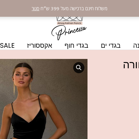
משלוח חינם ברכישה מעל 399 ש״ח
סגור
ה
בגדי ים
בגדי חוף
אקססוריז
SALE
ורה