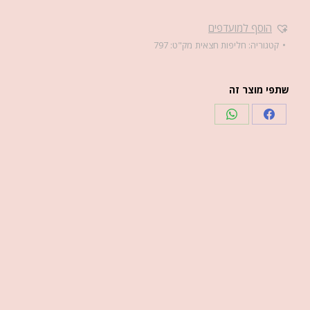
הוסף למועדפים
קטגוריה:
חליפות חצאית
מק"ט:
797
שתפי מוצר זה