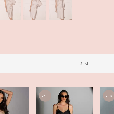
S, M
מבצע!
מבצע!