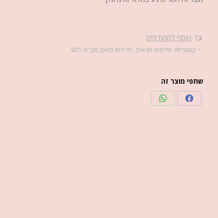
הוסף למועדפים
קטגוריות:
חליפות חצאית
,
חליפות סאטן
מק"ט:
921
שתפי מוצר זה