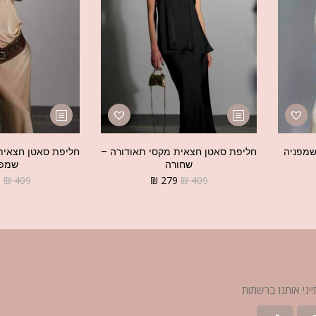
שמפניה
חליפת סאטן חצאית מקסי תאודורה –
חליפת סאטן חצאית
שחורה
שמפנ
9
₪
409
₪
279
₪
409
ייגי אותנו ברשתות