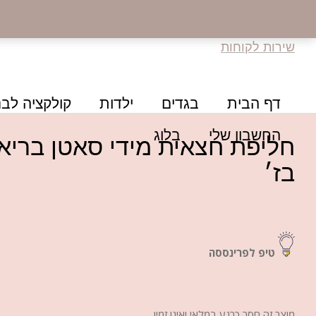
שירות לקוחות
דף הבית
בגדים
ילדות
קולקציה לבנ
החשבון שלי
בלוג
חליפת חצאית מידי סאטן בריא
בז׳
טיפ לפרינססה
מוצר זה חסר כרגע במלאי ואינו זמין.