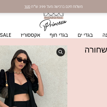
משלוח חינם ברכישה מעל 399 ש״ח
סגור
ה
בגדי ים
בגדי חוף
אקססוריז
SALE