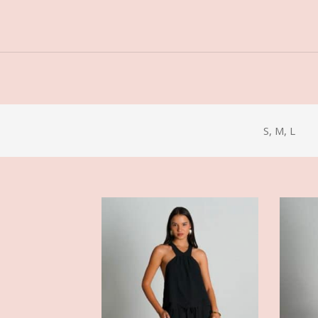
S, M, L