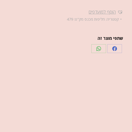
הוסף למועדפים
קטגוריה:
חליפות מכנס
מק"ט:
479
שתפי מוצר זה