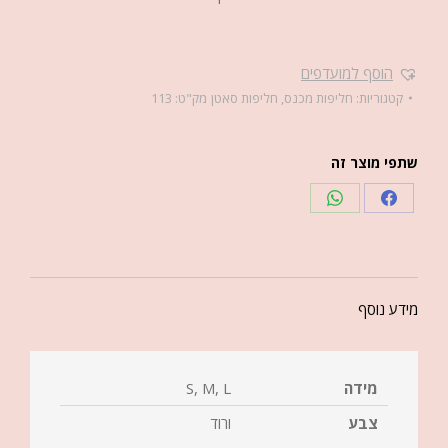
הוסף למועדפים
קטגוריות:
חליפות מכנס
,
חליפות סאטן
מק"ט:
113
שתפי מוצר זה
מידע נוסף
מידה
S, M, L
צבע
ורוד