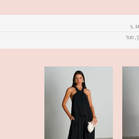
S, M
ך, סגול