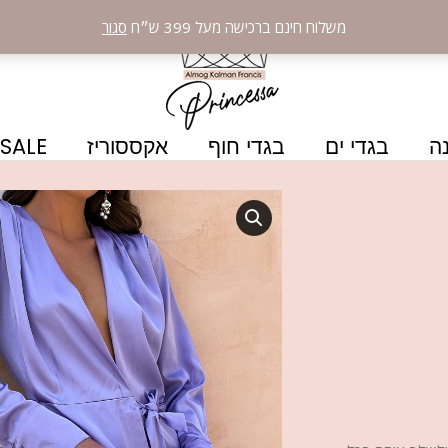
משלוח חינם ברכישה מעל 399 ש״ח
סגור
ה
בגדי ים
בגדי חוף
אקססוריז
SALE