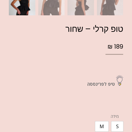
טופ קרלי – שחור
₪
189
טיפ לפרינססה
מידה
M
S