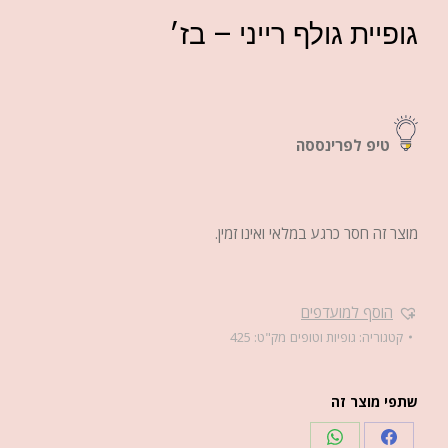
גופיית גולף רייני – בז׳
טיפ לפרינססה
מוצר זה חסר כרגע במלאי ואינו זמין.
הוסף למועדפים
קטגוריה:
גופיות וטופים
מק"ט:
425
שתפי מוצר זה