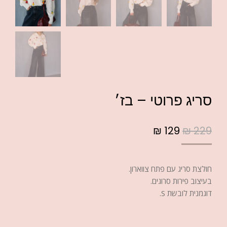
סריג פרוטי – בז׳
₪
129
₪
229
חולצת סריג עם פתח צווארון.
בעיצוב פירות סרוגים.
דוגמנית לובשת S.