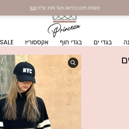
משלוח חינם ברכישה מעל 399 ש״ח
סגור
ה
בגדי ים
בגדי חוף
אקססוריז
SALE
ם