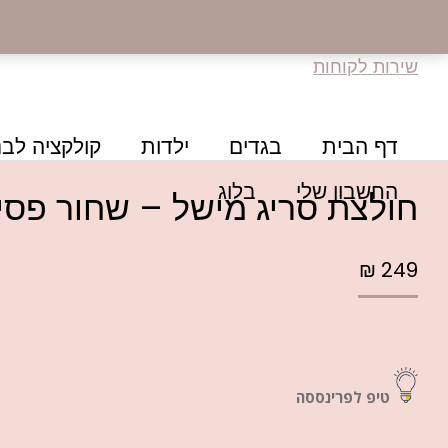
שירות לקוחות
דף הבית
בגדים
ילדות
קולקציה לבנ
החשבון שלי
בלוג
חולצת סריג מישל – שחור פסי
₪
249
טיפ לפרינססה