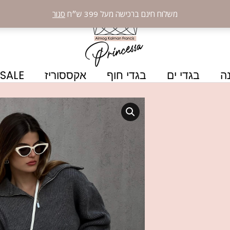
משלוח חינם ברכישה מעל 399 ש״ח
סגור
ה
בגדי ים
בגדי חוף
אקססוריז
SALE