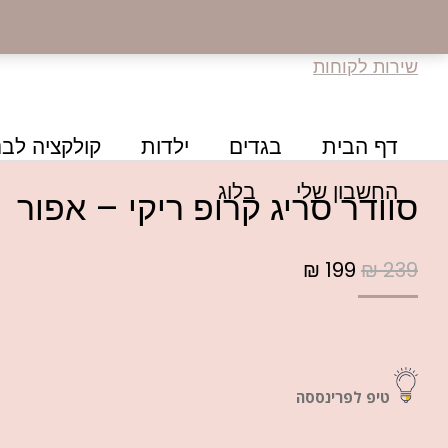
שירות לקוחות
דף הבית
בגדים
ילדות
קולקציה לבנ
החשבון שלי
בלוג
סוודר סריג קרופ ריקי – אפור
₪
199
₪
239
טיפ לפרינססה