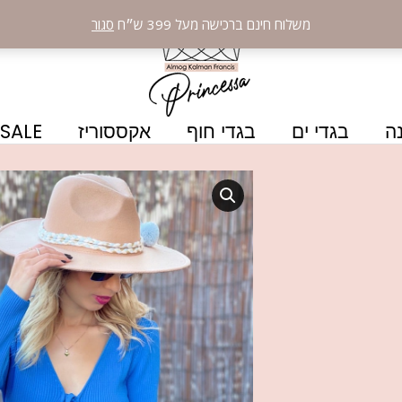
משלוח חינם ברכישה מעל 399 ש״ח
סגור
ה
בגדי ים
בגדי חוף
אקססוריז
SALE