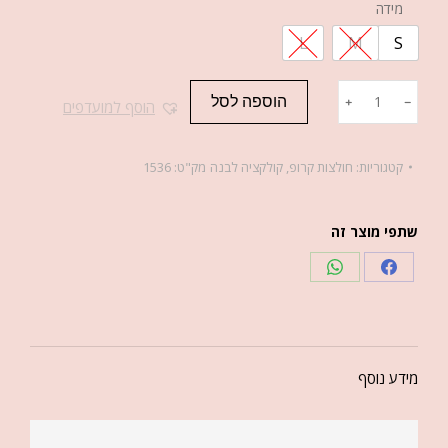
מידה
L
M
S
הוספה לסל
﹢
﹣
הוסף למועדפים
קטגוריות:
חולצות קרופ
,
קולקציה לבנה
מק"ט:
1536
שתפי מוצר זה
מידע נוסף