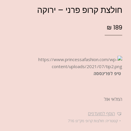
חולצת קרופ פרני – ירוקה
₪
189
טיפ לפרינססה
המלאי אזל
הוסף למועדפים
קטגוריה:
חולצות קרופ
מק"ט:
716