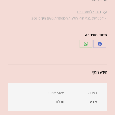
הוסף למועדפים
קטגוריות:
בגדי חוף
,
חולצות מכופתרות נשים
מק"ט:
266
שתפי מוצר זה
מידע נוסף
מידה
One Size
צבע
תכלת