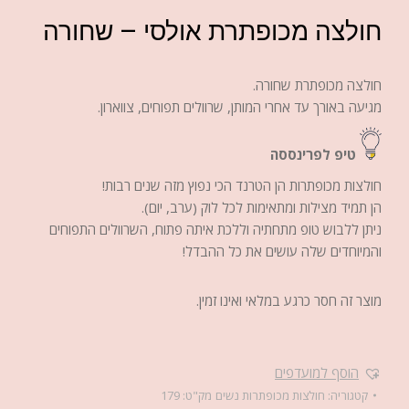
חולצה מכופתרת אולסי – שחורה
חולצה מכופתרת שחורה.
מגיעה באורך עד אחרי המותן, שרוולים תפוחים, צווארון.
טיפ לפרינססה
חולצות מכופתרות הן הטרנד הכי נפוץ מזה שנים רבות!
הן תמיד מצילות ומתאימות לכל לוק (ערב, יום).
ניתן ללבוש טופ מתחתיה וללכת איתה פתוח, השרוולים התפוחים
והמיוחדים שלה עושים את כל ההבדל!
מוצר זה חסר כרגע במלאי ואינו זמין.
הוסף למועדפים
קטגוריה:
חולצות מכופתרות נשים
מק"ט:
179