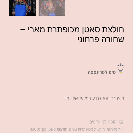
חולצת סאטן מכופתרת מארי –
שחורה פרחוני
טיפ לפרינססה
מוצר זה חסר כרגע במלאי ואינו זמין.
הוסף למועדפים
קטגוריות:
חולצות מכופתרות נשים
,
חולצות סאטן
מק"ט:
430