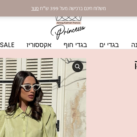
משלוח חינם ברכישה מעל 399 ש״ח
סגור
ה
בגדי ים
בגדי חוף
אקססוריז
SALE