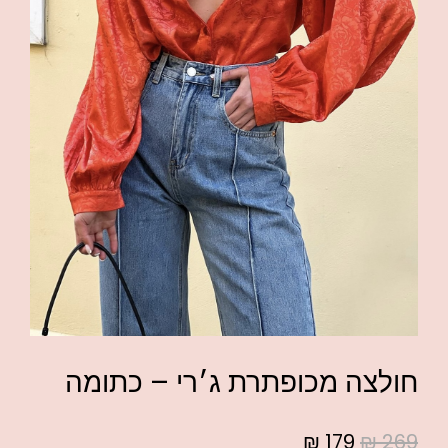
חולצה מכופתרת ג׳רי – כתומה
₪
179
₪
269