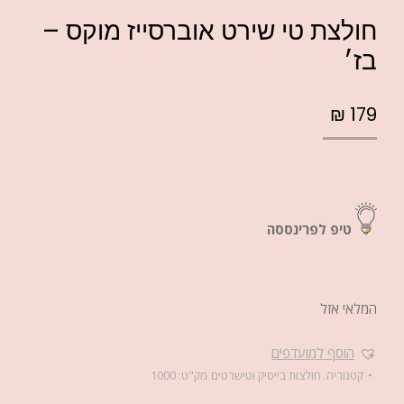
חולצת טי שירט אוברסייז מוקס –
בז׳
₪
179
טיפ לפרינססה
המלאי אזל
הוסף למועדפים
קטגוריה:
חולצות בייסיק וטישרטים
מק"ט:
1000