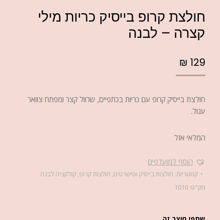
חולצת קרופ בייסיק כריות מילי
קצרה – לבנה
₪
129
חולצת בייסיק קרופ עם כריות בכתפיים, שרוול קצר ומפתח צוואר
עגול.
המלאי אזל
הוסף למועדפים
קטגוריות:
חולצות בייסיק וטישרטים
,
חולצות קרופ
,
קולקציה לבנה
מק"ט:
1010
שתפי מוצר זה