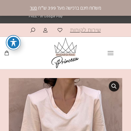
משלוח חינם ברכישה מעל 399 ש״ח
סגור
פרינססה פאשן
פרינססה פאשן
×
×
OPEN
OPEN
AppCommerce
AppCommerce
FREE - In Google Play
FREE - In Google Play
שירות לקוחות