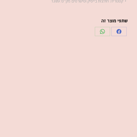
קטגוריה:
חולצות בייסיק וטישרטים
מק"ט:
1389
שתפי מוצר זה