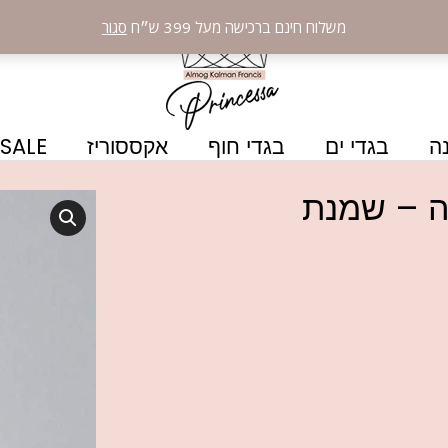
משלוח חינם ברכישה מעל 399 ש״ח
סגור
ה
בגדי ים
בגדי חוף
אקססוריז
SALE
כה – שמנת