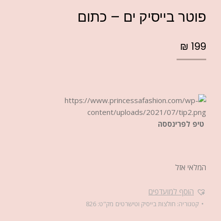
פוטר בייסיק ים – כתום
₪
199
טיפ לפרינססה
המלאי אזל
הוסף למועדפים
קטגוריה:
חולצות בייסיק וטישרטים
מק"ט:
826