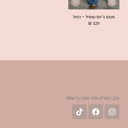
מכנס ג׳ינס טנסיל – כחול
₪
329
עקבי אחרינו ותייגי אותנו ברשתות