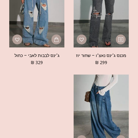
מכנס ג׳ינס נאצ׳ו – שחור יוז
ג׳ינס לבבות לאבי – כחול
₪
329
₪
299