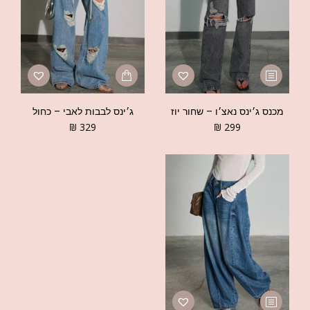
מכנס ג׳ינס נאצ׳ו – שחור יוז
ג׳ינס לבבות לאבי – כחול
₪
329
₪
299