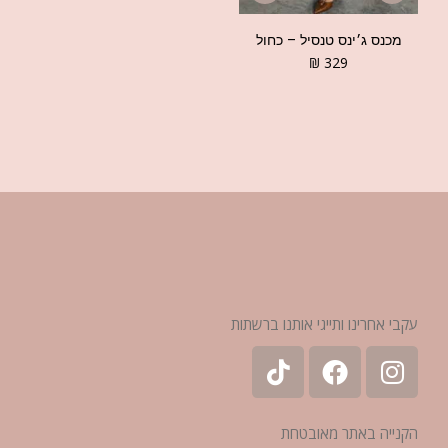
מכנס ג׳ינס טנסיל – כחול
₪
329
עקבי אחרינו ותייגי אותנו ברשתות
הקנייה באתר מאובטחת