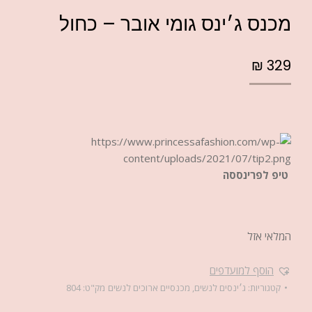
מכנס ג׳ינס גומי אובר – כחול
₪
329
טיפ לפרינססה
המלאי אזל
הוסף למועדפים
קטגוריות:
ג׳ינסים לנשים
,
מכנסיים ארוכים לנשים
מק"ט:
804