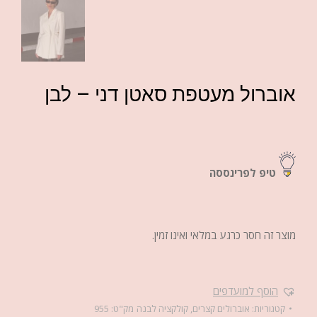
אוברול מעטפת סאטן דני – לבן
טיפ לפרינססה
מוצר זה חסר כרגע במלאי ואינו זמין.
הוסף למועדפים
קטגוריות:
אוברולים קצרים
,
קולקציה לבנה
מק"ט:
955