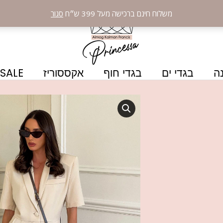
משלוח חינם ברכישה מעל 399 ש״ח
סגור
ה
בגדי ים
בגדי חוף
אקססוריז
SALE