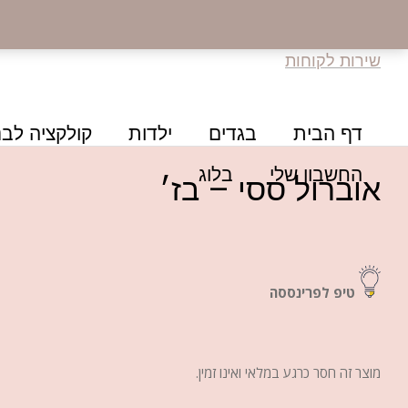
שירות לקוחות
דף הבית
בגדים
ילדות
קולקציה לבנ
החשבון שלי
בלוג
אוברול ססי – בז׳
טיפ לפרינססה
מוצר זה חסר כרגע במלאי ואינו זמין.