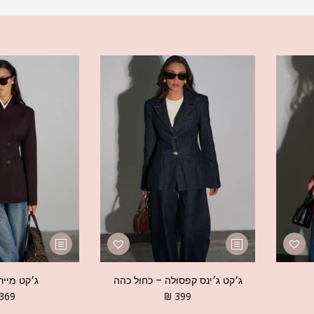
ג׳קט ג׳ינס קפסולה – כחול כהה
ג׳קט מייר
369
₪
399