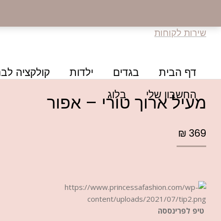
שירות לקוחות
דף הבית
בגדים
ילדות
קולקציה לבנ
החשבון שלי
בלוג
מעיל ארוך טורי – אפור
₪
369
טיפ לפרינססה