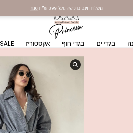
משלוח חינם ברכישה מעל 399 ש״ח
סגור
ה
בגדי ים
בגדי חוף
אקססוריז
SALE