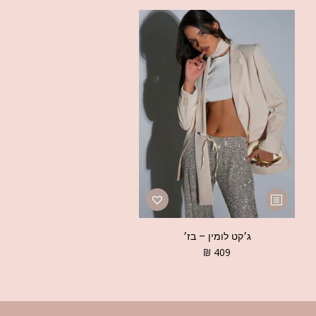
ג׳קט לומין – בז׳
₪
409