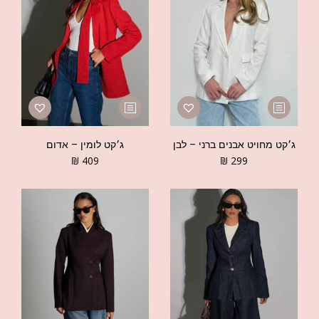
ג׳קט מחויט אבנים ברני – לבן
ג׳קט לומין – אדום
₪
409
₪
299