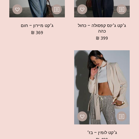
ג׳קט ג׳ינס קפסולה – כחול
ג׳קט מיירון – חום
כהה
₪
369
₪
399
ג׳קט לומין – בז׳