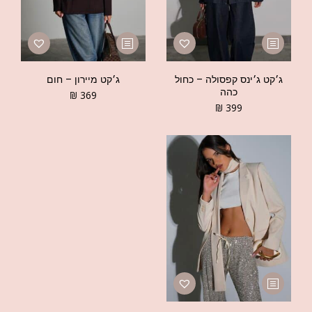
ג׳קט ג׳ינס קפסולה – כחול
ג׳קט מיירון – חום
כהה
₪
369
₪
399