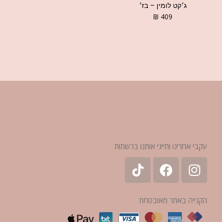
ג׳קט לומין – בז׳
₪
409
עקבי אחרינו ותייגי אותנו ברשתות
הקנייה באתר מאובטחת