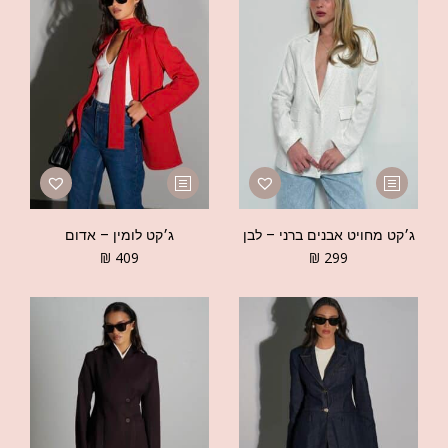
ג׳קט מחויט אבנים ברני – לבן
ג׳קט לומין – אדום
₪
409
₪
299