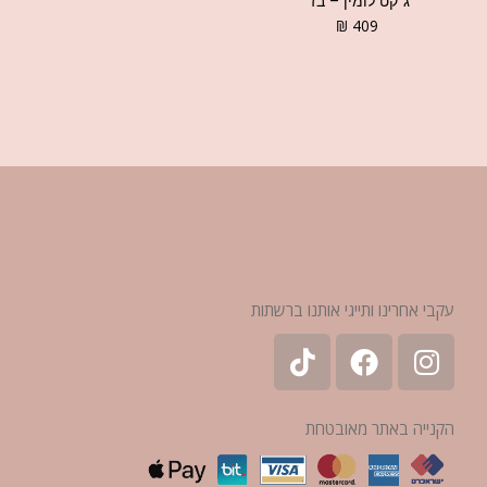
ג׳קט לומין – בז׳
₪
409
עקבי אחרינו ותייגי אותנו ברשתות
הקנייה באתר מאובטחת