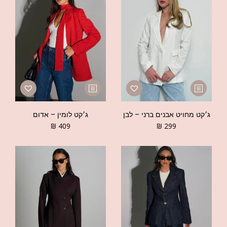
ג׳קט מחויט אבנים ברני – לבן
ג׳קט לומין – אדום
₪
409
₪
299