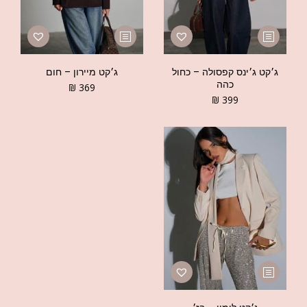
ג׳קט ג׳ינס קפסולה – כחול
ג׳קט מיירון – חום
כהה
₪
369
₪
399