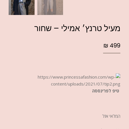
מעיל טרנץ׳ אמילי – שחור
₪
499
טיפ לפרינססה
המלאי אזל